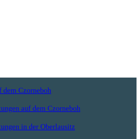
uf dem Czorneboh
ltungen auf dem Czorneboh
tungen in der Oberlausitz