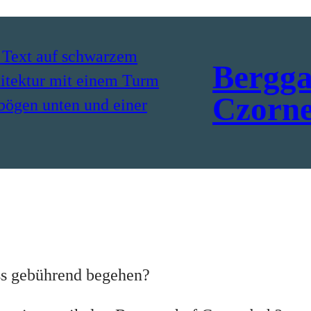
Bergga
Czorn
ss gebührend begehen?