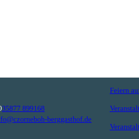
Feiern a
0
35877 899168
Veransta
nfo@czorneboh-berggasthof.de
Veranstal