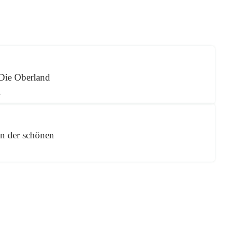
 Die Oberland
.
en der schönen