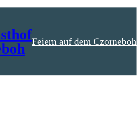
sthof
Feiern auf dem Czorneboh
eboh